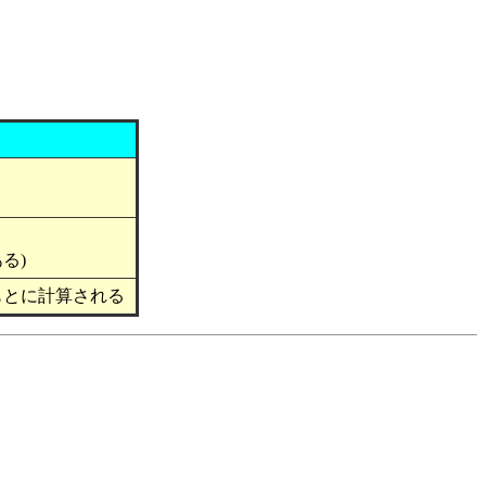
ある)
a を もとに計算される