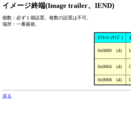
イメージ終端(Image trailer、IEND)
個数：必ず１個設置。複数の設置は不可。
場所：一番最後。
ｵﾌｾｯﾄ (ｻｲｽﾞ)
0x0000 (4)
L
0x0004 (4)
0x0008 (4)
C
戻る