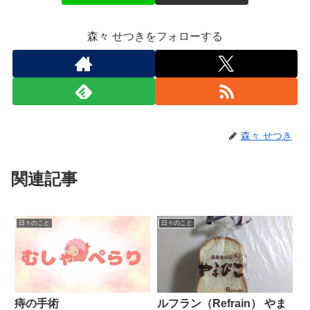
森々 せつきをフォローする
森々 せつき
関連記事
日々のこと
日々のこと
痔の手術
ルフラン（Refrain） やま