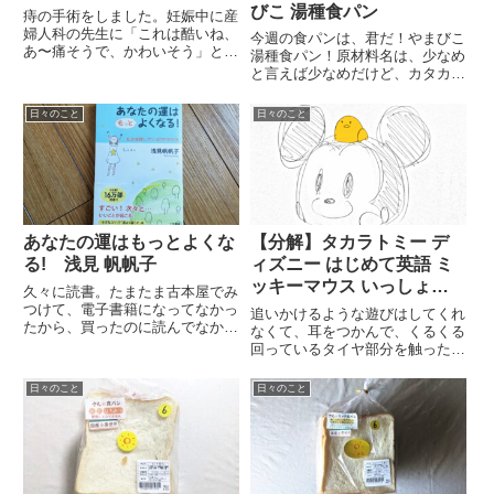
びこ 湯種食パン
痔の手術をしました。妊娠中に産
婦人科の先生に「これは酷いね、
今週の食パンは、君だ！やまびこ
あ〜痛そうで、かわいそう」とい
湯種食パン！原材料名は、少なめ
う感じのことを言われまして。そ
と言えば少なめだけど、カタカナ
こまで痛くはなかった(下痢の時
の物や香辛料も入っているので、
は痛い)んですが、出産を終えて
体に優しい原材料に拘るなら、少
日々のこと
日々のこと
も、排便時には常に出血してる状
し残念かも？あと、小麦粉(国内
態になってました。大学の頃か
製造)というのも、国産って表記
ら...
じゃないから外国産のものを使...
あなたの運はもっとよくな
【分解】タカラトミー デ
る! 浅見 帆帆子
ィズニー はじめて英語 ミ
ッキーマウス いっしょに
久々に読書。たまたま古本屋でみ
おいでよ!
つけて、電子書籍になってなかっ
追いかけるような遊びはしてくれ
たから、買ったのに読んでなかっ
なくて、耳をつかんで、くるくる
た本。気付かされることが、いっ
回っているタイヤ部分を触った
ぱいありました。最近、疲れてる
り、ミッキーさんがしゃべってい
のもあってか、マイナスの言葉が
るのに、バケツ型のおもちゃ箱に
日々のこと
日々のこと
多かったな、気をつけよう。あ
入れて、蓋をして閉じ込めたり…
と、ステージ4のガンだったの
思ってもない遊び方をしてくれま
に、...
した。とりあえず、最近は、投げ
捨...