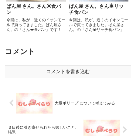
ぱん屋 さん。さん☀食パ
ぱん屋 さん。さん☀リッ
ン
チ食パン
今回は、私が、近くのイオンモー
今回は、私が、近くのイオンモー
ルで買ってきました。ぱん屋さ
ルで買ってきました。ぱん屋さ
ん。の「さん☀食パン」です！サ
ん。の「さん☀リッチ食パン」で
イトに記載の、定番のデイリー食
す！サイトに記載の、特上食パン
パンですね。卵・乳・はちみつ不
の方になるのかなと思います。原
使用というだけあって、もしかし
材料名：小麦粉(北海道産)、生ク
たら今までの中で一番、甘みが少
リーム、卵、バター、砂糖、パン
コメント
ない食パンだったかも？でも、拘
酵母、塩（原材料の一部に乳製
っ...
品...
コメントを書き込む
大腸ポリープ について考えてみる
３日後に引き寄せられたら嬉しいこと、
結果