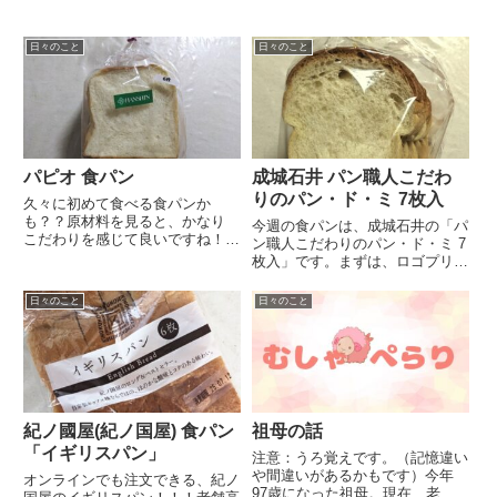
日々のこと
日々のこと
パピオ 食パン
成城石井 パン職人こだわ
りのパン・ド・ミ 7枚入
久々に初めて食べる食パンか
も？？原材料を見ると、かなり
今週の食パンは、成城石井の「パ
こだわりを感じて良いですね！少
ン職人こだわりのパン・ド・ミ 7
し甘い感じがして、詰まっている
枚入」です。まずは、ロゴプリン
感じ(きめこまやかな感じ？)もし
トも何も無いビニール袋にビック
て、美味しかったです。
リしました。このパンは、どこの
日々のこと
日々のこと
【2026/02/06 追加】実は、この
パンだ？！と。そして、底によう
食パン。阪神百貨店の毎日日替...
やくシールが貼ってあるのに気づ
く。 甘さ控えめで、飽きの来...
紀ノ國屋(紀ノ国屋) 食パン
祖母の話
「イギリスパン」
注意：うろ覚えです。（記憶違い
や間違いがあるかもです）今年
オンラインでも注文できる、紀ノ
97歳になった祖母。現在、老人