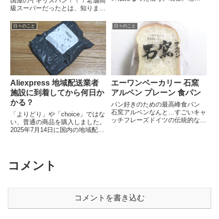
国屋のイギリスパン！！！老舗高
ホームに入っているのだが、洗濯
級スーパーだったとは、知りませ
は自分でしたり等、まだそこそこ
んでした…本屋さんしか知らなん
自分のことができているし、ボケ
だぁ〜。原材料が少なくて、非常
日々のこと
日々のこと
ておらず、しっかり元気でおりま
に良い！さすが、老舗高級スーパ
す。長生きしている祖母ですが、
ーですね！！フランスパンを食べ
7...
てるような、パリッとした食感
で...
Aliexpress 地域配送業者
エーワンベーカリー 石窯
施設に到着してから何日か
アルペン プレーン 食パン
かる？
パン好きのための最高峰食パン
石窯アルペンなんと…すごいキャ
「よりどり」や「choice」ではな
ッチフレーズドイツの伝統的な製
い、普通の商品を購入しました。
法から生まれた 噛むほどに味わ
2025年7月14日に国内の地域配送
い広がる山形食パン最近、歯ごた
業者施設に届いて、今日2025年8
えがある食パンが続いてたせい
月4日にポスト投函されてまし
か、今回の食パンは、かなり柔ら
た。今回は、22日かかっての到
かく感じました。食パンが好きな
着でした。地域配送業者施設に届
コメント
人...
いてから、ヤマト...
コメントを書き込む